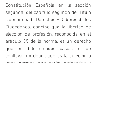
Constitución Española en la sección 
segunda, del capítulo segundo del Título 
I, denominada Derechos y Deberes de los 
Ciudadanos, concibe que la libertad de 
elección de profesión, reconocida en el 
artículo 35 de la norma, es un derecho 
que en determinados casos, ha de 
conllevar un deber, que es la sujeción a 
unas normas que serán ordenadas y 
controladas por los Colegios 
Profesionales a través del Código 
Deontológico de la profesión.
Desde nuestro prisma, no compartimos 
que haya profesiones colegiadas sin 
obligatoriedad de colegiación, ya que 
entonces se puede interpretar un 
incumplimiento de la legalidad 