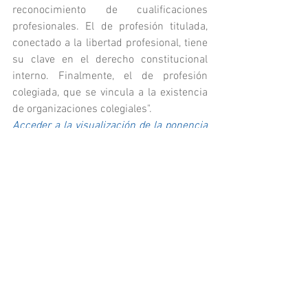
reconocimiento de cualificaciones 
profesionales. El de profesión titulada, 
conectado a la libertad profesional, tiene 
su clave en el derecho constitucional 
interno. Finalmente, el de profesión 
colegiada, que se vincula a la existencia 
de organizaciones colegiales".
Acceder a la visualización de la ponencia 
Diferentes formas de regulación
.
Obstáculos a la regulación de las 
profesiones en el deporte
Vicente Javaloyes Sanchis
"En la situación actual es necesario un 
marco normativo estatal que identifique 
y armonice de forma ordenada y 
proporcional el acceso y ejercicio 
profesional. Las dificultades serán 
muchas y diversas. El sector del deporte 