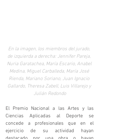
En la imagen, los miembros del jurado, 
de izquierda a derecha: Jennifer Pareja, 
Nuria Garatachea, María Escario, Anabel 
Medina, Miguel Carballeda, María José 
Rienda, Mariano Soriano, Juan Ignacio 
Gallardo, Theresa Zabell, Luis Villarejo y 
Julián Redondo
El Premio Nacional a las Artes y las 
Ciencias Aplicadas al Deporte se 
concede a profesionales que en el 
ejercicio de su actividad hayan 
destacado por una obra o hayan 