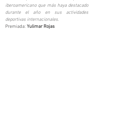
iberoamericano que más haya destacado 
durante el año en sus actividades 
deportivas internacionales.
Premiada: 
Yulimar Rojas
COPA BARÓN DE GÜELL
Para premiar a equipos o selecciones 
nacionales que más hayan destacado por 
su actuación deportiva durante el año.
Premiada: 
selección española de fútbol 
femenino sub 17
COPA STADIUM
Para premiar a la persona o entidad que 
haya destacado por su especial 
contribución durante el año a tareas de 
promoción y fomento del deporte.
Premiados: ex aequo 
Escuela 