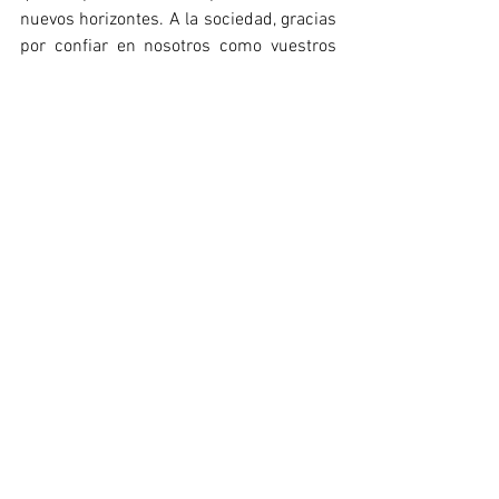
nuevos horizontes. A la sociedad, gracias 
por confiar en nosotros como vuestros 
aliados en la construcción de una vida 
activa y saludable.
Con la mirada puesta en un 2025 lleno 
de nuevos proyectos e ilusiones, os 
deseamos unas Fiestas llenas de alegría, 
salud y armonía. Que el espíritu de 
unidad y colaboración que caracteriza a 
nuestra profesión siga guiándonos hacia 
un futuro mejor.
¡Felices Fiestas y próspero 
año nuevo!