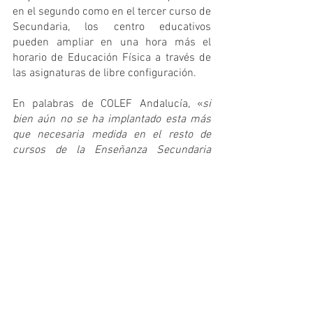
en el segundo como en el tercer curso de 
Secundaria, los centro educativos 
pueden ampliar en una hora más el 
horario de Educación Física a través de 
las asignaturas de libre configuración.
En palabras de COLEF Andalucía, «
si 
bien aún no se ha implantado esta más 
que necesaria medida en el resto de 
cursos de la Enseñanza Secundaria 
Obligatoria, tal y como desde el COLEF 
Andalucía llevamos reivindicando todos 
estos años, sí nos felicitamos por que la 
Administración andaluza se haya 
mostrado sensible a nuestra solicitud 
histórica y este sea, como todo apunta, el 
pistoletazo de salida de una implantación 
progresiva de la tercera hora de nuestra 
materia
».