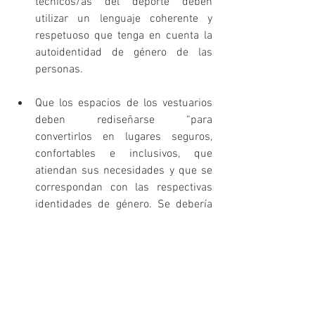
técnicos/as del deporte deben 
utilizar un lenguaje coherente y 
respetuoso que tenga en cuenta la 
autoidentidad de género de las 
personas. 
Que los espacios de los vestuarios 
deben rediseñarse “para 
convertirlos en lugares seguros, 
confortables e inclusivos, que 
atiendan sus necesidades y que se 
correspondan con las respectivas 
identidades de género. Se debería 
asegurar a las mujeres trans el 
acceso a los vestuarios femeninos y 
a los hombres trans a los 
masculinos. Asimismo, sin tener la 
obligación de utilizar un vestuario 
‘neutral de género’, cualquier 