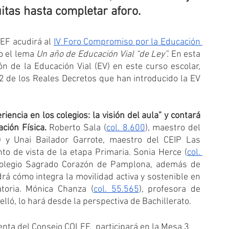
uitas hasta completar aforo.
EF acudirá al 
IV Foro Compromiso por la Educación 
o el lema 
Un año de Educación Vial “de Ley”.
 En esta 
n de la Educación Vial (EV) en este curso escolar, 
2 de los Reales Decretos que han introducido la EV 
encia en los colegios: la visión del aula” y contará 
ción Física.
 Roberto Sala (
col. 8.600
), maestro del 
) y Unai Bailador Garrote, maestro del CEIP Las 
o de vista de la etapa Primaria. Sonia Herce (
col. 
 Colegio Sagrado Corazón de Pamplona, además de 
á cómo integra la movilidad activa y sostenible en 
toria. Mónica Chanza (
col. 55.565
), profesora de 
elló, lo hará desde la perspectiva de Bachillerato.
denta del Consejo COLEF,  participará en la Mesa 3 