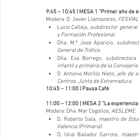
9:45 – 10:45 | MESA 1 “Primer año de e
Modera: D. Javier Llamazares, 
FESVIAL
Lucio Calleja, 
subdirector general
y Formación Profesional
.
Dña. M.ª José Aparicio, 
subdirec
General de Tráfico
.
Dña. Eva Borrego, 
subdirectora
infantil y primaria de la Consejer
D. Antonio Morillo Nieto, 
jefe de s
Centros. Junta de Extremadura
.
10:45 – 11:00 | Pausa Café
11:00 – 12:00 | MESA 2 “La experiencia e
Modera: Dña. Mar Cogollos, 
AESLEME
.
D. Roberto Sala, 
maestro de Educa
Valencia (Primaria)
.
D. Unai Bailador Garrote, 
maestr