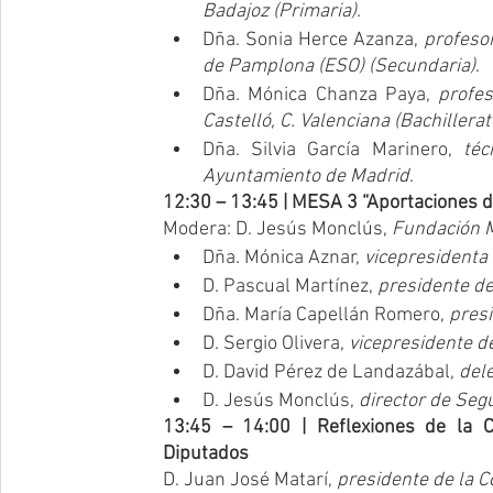
Badajoz (Primaria)
.
Dña. Sonia Herce Azanza, 
profesor
de Pamplona (ESO) (Secundaria)
.
Dña. Mónica Chanza Paya, 
profes
Castelló, C. Valenciana (Bachillerat
Dña. Silvia García Marinero, 
téc
Ayuntamiento de Madrid
.
12:30 – 13:45 | MESA 3 “Aportaciones de 
Modera: D. Jesús Monclús, 
Fundación
Dña. Mónica Aznar, 
vicepresidenta
D. Pascual Martínez, 
presidente d
Dña. María Capellán Romero, 
pres
D. Sergio Olivera, 
vicepresidente 
D. David Pérez de Landazábal, 
del
D. Jesús Monclús, 
director de Seg
13:45 – 14:00 | Reflexiones de la C
Diputados
D. Juan José Matarí, 
presidente de la 