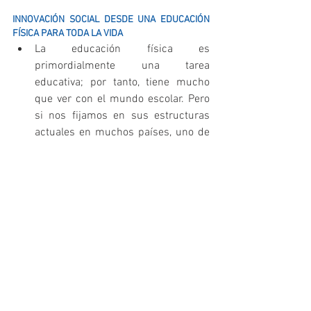
INNOVACIÓN SOCIAL DESDE UNA EDUCACIÓN 
FÍSICA PARA TODA LA VIDA
La educación física es 
primordialmente una tarea 
educativa; por tanto, tiene mucho 
que ver con el mundo escolar. Pero 
si nos fijamos en sus estructuras 
actuales en muchos países, uno de 
los embarazos que más impiden su 
progreso y su atención a nuevas 
realidades es su excesiva 
“escolarización” (Cagigal, 1967)  
Existen evidencias científicas del 
valor de una práctica deportiva de 
calidad, sana y segura que justifican 
su catalogación como  derecho 
fundamental a garantizar para todas 
las personas.  