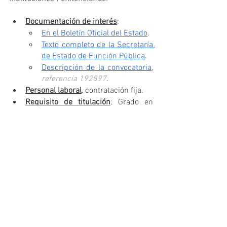
Documentación de interés
:
En el Boletín Oficial del Estado
.
Texto completo de la Secretaría 
de Estado de Función Pública
.
Descripción de la convocatoria
, 
referencia 192897
.
Personal laboral
, contratación fija.
Requisito de titulación
: Grado en 
Ciencias de la Actividad Física y del 
Deporte o equivalente.
Número de plazas
: 10.
A Lama (Pontevedra).
Ceuta (Ceuta).
Córdoba (Córdoba).
Daroca (Zaragoza).
Palma de Mallorca (Illes 
Balears).
Palma de Mallorca (Illes 