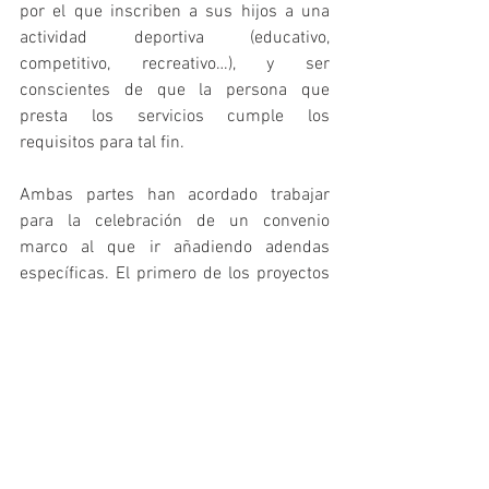
por el que inscriben a sus hijos a una 
actividad deportiva (educativo, 
competitivo, recreativo…), y ser 
conscientes de que la persona que 
presta los servicios cumple los 
requisitos para tal fin.
Ambas partes han acordado trabajar 
para la celebración de un convenio 
marco al que ir añadiendo adendas 
específicas. El primero de los proyectos 
en los que colaborará será el estudio 
representativo pionero que abordará 
Gasol Foundation durante este 2019 
sobre el sedentarismo de los jóvenes 
españoles, con el objetivo de 
promocionar el deporte y la actividad 
física así como los otros tres pilares 
saludables que promociona la entidad 