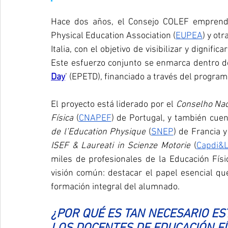
Hace dos años, el Consejo COLEF emprendió
Physical Education Association (
EUPEA
) y ot
Italia, con el objetivo de visibilizar y dignifi
Este esfuerzo conjunto se enmarca dentro de
Day
’ (EPETD), financiado a través del progr
El proyecto está liderado por el 
Conselho Nac
Física
 (
CNAPEF
) de Portugal, y también cuent
de l’Education Physique
 (
SNEP
) de Francia y
ISEF & Laureati in Scienze Motorie
 (
Capdi&
miles de profesionales de la Educación Físi
visión común: destacar el papel esencial q
formación integral del alumnado.
¿POR QUÉ ES TAN NECESARIO ES