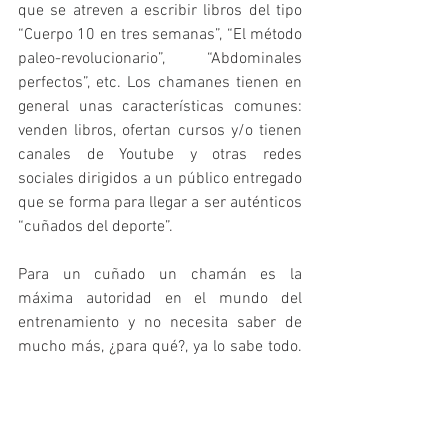
que se atreven a escribir libros del tipo 
“Cuerpo 10 en tres semanas”, “El método 
paleo-revolucionario”, “Abdominales 
perfectos”, etc. Los chamanes tienen en 
general unas características comunes: 
venden libros, ofertan cursos y/o tienen 
canales de Youtube y otras redes 
sociales dirigidos a un público entregado 
que se forma para llegar a ser auténticos 
“cuñados del deporte”.
Para un cuñado un chamán es la 
máxima autoridad en el mundo del 
entrenamiento y no necesita saber de 
mucho más, ¿para qué?, ya lo sabe todo. 
Un verdadero cuñado defenderá la teoría 
del chamán como si se tratara de un 
gurú religioso y no dudará en 
argumentar que su ídolo es un 