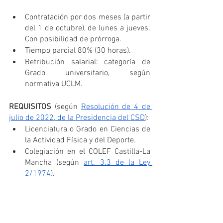
Contratación por dos meses (a partir 
del 1 de octubre), de lunes a jueves. 
Con posibilidad de prórroga. 
Tiempo parcial 80% (30 horas).
Retribución salarial: categoría de 
Grado universitario, según 
normativa UCLM.
REQUISITOS 
(según 
Resolución de 4 de 
julio de 2022, de la Presidencia del CSD
):
Licenciatura o Grado en Ciencias de 
la Actividad Física y del Deporte.
Colegiación en el COLEF Castilla-La 
Mancha (según 
art. 3.3 de la Ley 
2/1974
).
También se valorará: 
Experiencia previa en programas de 
actividad física para la salud.
Estar en posesión del Curso Básico 