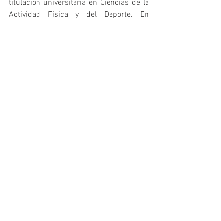
titulación universitaria en Ciencias de la 
Actividad Física y del Deporte. En 
cualquier caso debes saber que en el 
caso de que la Comunidad Autónoma 
genere una posterior 
bolsa de empleo
 o 
realice 
convocatorias
 de educadoras y 
educadores físico deportivos para 
trabajar en las Unidades Activas de 
Ejercicio Físico (UAEF), además de 
ostentar la titulación en Ciencias de la 
Actividad Física y del Deporte, debes 
estar dada de alta como persona 
colegiada (
accede aquí para darte de alta 
como persona colegiada
).
Por supuesto, todas las personas que 
completen el curso recibirán un 
certificado de aprovechamiento
 expedido 
por el CSED. Además, todas las personas 