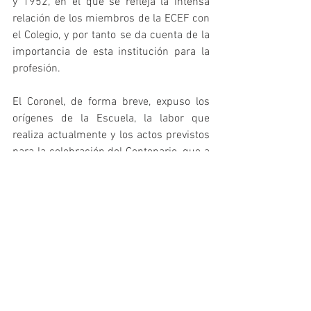
y 1952, en el que se refleja la intensa 
relación de los miembros de la ECEF con 
el Colegio, y por tanto se da cuenta de la 
importancia de esta institución para la 
profesión.
El Coronel, de forma breve, expuso los 
orígenes de la Escuela, la labor que 
realiza actualmente y los actos previstos 
para la celebración del Centenario, que a 
modo resumen se puede encontrar en la 
nota de prensa sobre la 
visita del 
Consejo COLEF
 a las instalaciones de la 
ECEF, y con más extensión la propia 
página oficial del 
Centenario
.
Fue todo un honor contar con la 
presencia de los más destacados cargos 
de la formación en el ámbito del deporte 