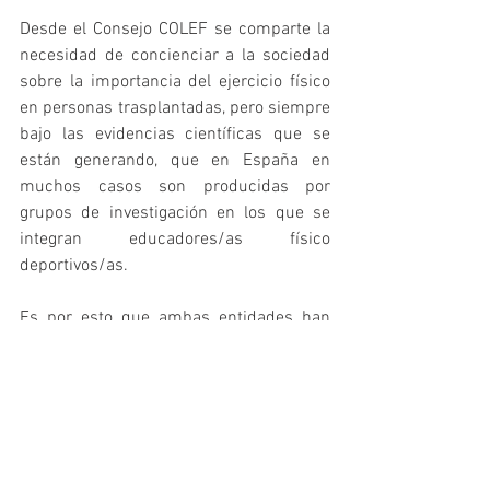
Desde el Consejo COLEF se comparte la 
necesidad de concienciar a la sociedad 
sobre la importancia del ejercicio físico 
en personas trasplantadas, pero siempre 
bajo las evidencias científicas que se 
están generando, que en España en 
muchos casos son producidas por 
grupos de investigación en los que se 
integran educadores/as físico 
deportivos/as.
Es por esto que ambas entidades han 
suscrito un convenio de colaboración por 
el que se llevarán a cabo acciones que 
mejoren la relación de las personas 
trasplantadas con la práctica físico-
deportiva.