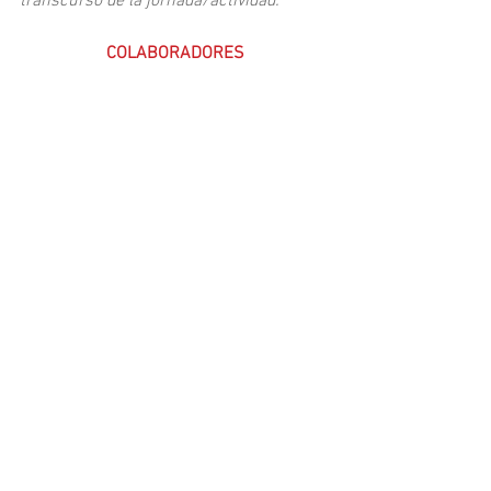
transcurso de la jornada/actividad.
COLABORADORES
Consejo COLEF