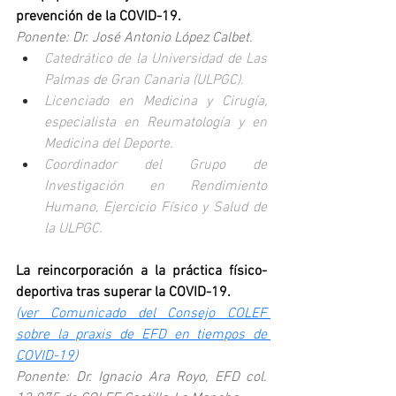
prevención de la COVID-19. 
Ponente: Dr. José Antonio López Calbet.
Catedrático de la Universidad de Las 
Palmas de Gran Canaria (ULPGC).
Licenciado en Medicina y Cirugía, 
especialista en Reumatología y en 
Medicina del Deporte.
Coordinador del Grupo de 
Investigación en Rendimiento 
Humano, Ejercicio Físico y Salud de 
la ULPGC.
La reincorporación a la práctica físico-
deportiva tras superar la COVID-19.
(
ver Comunicado del Consejo COLEF 
sobre la praxis de EFD en tiempos de 
COVID-19
)
Ponente: Dr. Ignacio Ara Royo, EFD col. 