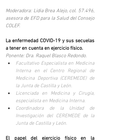
Moderadora: Lidia Brea Alejo, col. 57.496, 
asesora de EFD para la Salud del Consejo 
COLEF.
La enfermedad COVID-19 y sus secuelas 
a tener en cuenta en ejercicio físico. 
Ponente: Dra. Raquel Blasco Redondo.
Facultativo Especialista en Medicina 
Interna en el Centro Regional de 
Medicina Deportiva (CEREMEDE) de 
la Junta de Castilla y León.
Licenciada en Medicina y Cirugía, 
especialista en Medicina Interna.
Coordinadora de la Unidad de 
Investigación del CEREMEDE de la 
Junta de Castilla y León.
El papel del ejercicio físico en la 