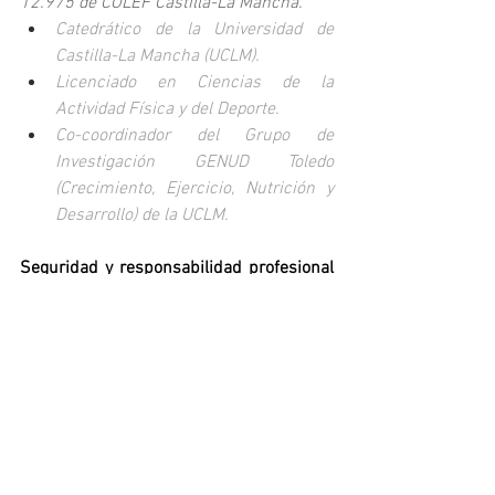
12.975 de COLEF Castilla-La Mancha.
Catedrático de la Universidad de 
Castilla-La Mancha (UCLM).
Licenciado en Ciencias de la 
Actividad Física y del Deporte.
Co-coordinador del Grupo de 
Investigación GENUD Toledo 
(Crecimiento, Ejercicio, Nutrición y 
Desarrollo) de la UCLM.
Seguridad y responsabilidad profesional 
en la prevención de contagio de COVID-
19.
(ver presentación)
Ponente: Dra. Marta García Tascón, EFD 
col. 57.645 de COLEF Andalucía
Profesora de la Universidad Pablo de 
Olavide (UPO).
Licenciada en Ciencias de la 