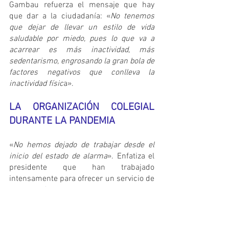
Gambau refuerza el mensaje que hay 
que dar a la ciudadanía: «
No tenemos 
que dejar de llevar un estilo de vida 
saludable por miedo, pues lo que va a 
acarrear es más inactividad, más 
sedentarismo, engrosando la gran bola de 
factores negativos que conlleva la 
inactividad físic
a».
LA ORGANIZACIÓN COLEGIAL 
DURANTE LA PANDEMIA
«
No hemos dejado de trabajar desde el 
inicio del estado de alarma
». Enfatiza el 
presidente que han trabajado 
intensamente para ofrecer un servicio de 
información diario a fin de que la 
colegiación estuviese al día y cumpliera 
todos los requisitos exigidos para prestar 
un correcto servicio en su ejercicio 