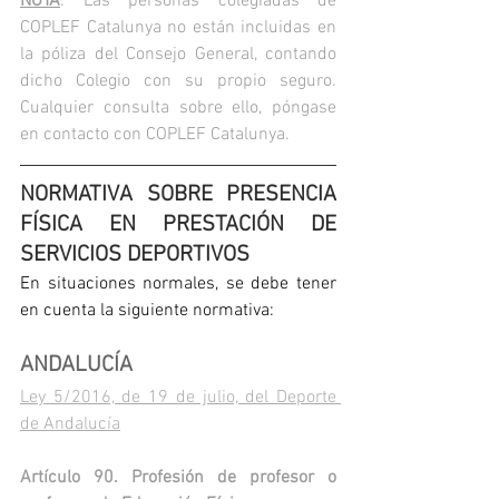
NOTA
: Las personas colegiadas de 
COPLEF Catalunya no están incluidas en 
la póliza del Consejo General, contando 
dicho Colegio con su propio seguro. 
Cualquier consulta sobre ello, póngase 
en contacto con COPLEF Catalunya.
NORMATIVA SOBRE PRESENCIA 
FÍSICA EN PRESTACIÓN DE 
SERVICIOS DEPORTIVOS 
En situaciones normales, se debe tener 
en cuenta la siguiente normativa:
ANDALUCÍA
Ley 5/2016, de 19 de julio, del Deporte 
de Andalucía
Artículo 90. Profesión de profesor o 