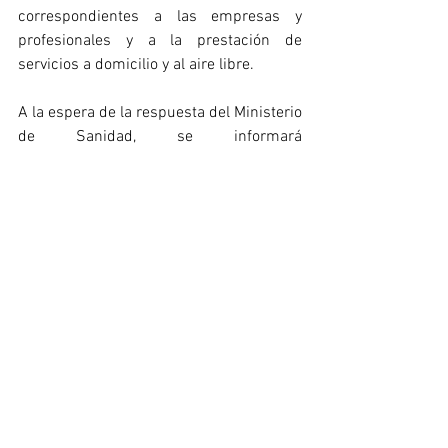
correspondientes a las empresas y 
profesionales y a la prestación de 
servicios a domicilio y al aire libre.
A la espera de la respuesta del Ministerio 
de Sanidad, se informará 
inmediatamente a todas las personas 
colegiadas de esta Organización Colegial.
Toda la información del Consejo COLEF 
en relación con el COVID-19 en 
https://www.consejo-
colef.es/recomendaciones-covid19
NOTA:
#StopBulos