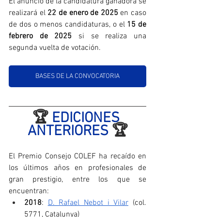
El anuncio de la candidatura ganadora se 
realizará el 
22 de enero de 2025
 en caso 
de dos o menos candidaturas, o el 
15 de 
febrero de 2025
 si se realiza una 
segunda vuelta de votación.
BASES DE LA CONVOCATORIA
🏆 
EDICIONES 
ANTERIORES 
🏆
El Premio Consejo COLEF ha recaído en 
los últimos años en profesionales de 
gran prestigio, entre los que se 
encuentran:
2018
: 
D. Rafael Nebot i Vilar
 (col. 
5771, Catalunya)