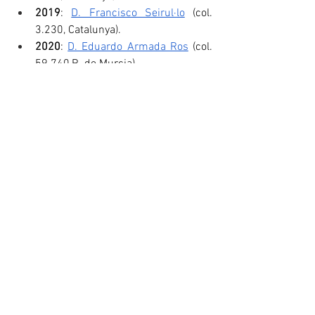
2019
: 
D. Francisco Seirul·lo
 (col. 
3.230, Catalunya).
2020
: 
D. Eduardo Armada Ros
 (col. 
59.740,R. de Murcia).
2021
: 
Dña. Leonor Gallardo 
Guerrero
 (col. 16.475, Castilla-La 
Mancha)
2022
: 
D. José Luis Berbel Vallés
 (col. 
3.221, Illes Balears)
2023
: 
D. Alfred Joven Pérez
 (col. 
4.460, Catalunya)
2024
: 
Dña. Mariona Corbella 
Virós
 (col. 5.379, Catalunya).
PREMIO CONSEJO COLEF
BASES Y CONVOCATORIA 
2025