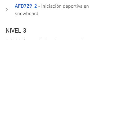
AFD729_2
 - Iniciación deportiva en 
snowboard
NIVEL 3
Actividades profesionales que requieren 
el dominio de diversas técnicas y pueden 
ser ejecutadas de forma autónoma. 
Comportan responsabilidad de 
coordinación y supervisión de trabajo 
técnico y especializado. Exigen la 
comprensión de los fundamentos 
técnicos y científicos de dichas 
actividades y la evaluación de los 
factores del proceso y de sus 
repercusiones económicas.
AFD097_3
 - Acondicionamiento físico 
en sala de entrenamiento polivalente