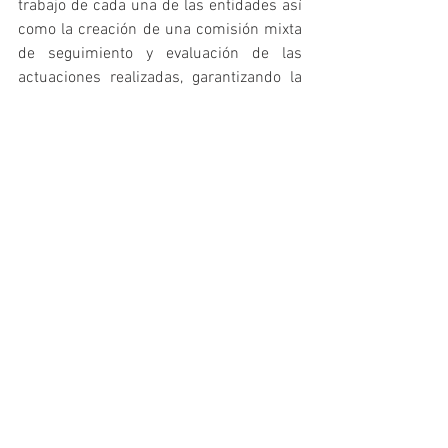
trabajo de cada una de las entidades así 
como la creación de una comisión mixta 
de seguimiento y evaluación de las 
actuaciones realizadas, garantizando la 
correcta marcha de la colaboración entre 
ambas entidades.
Consejo COLEF
Ver todo
Entradas recientes