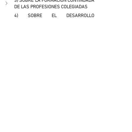
3) SOBRE LA FORMACIÓN CONTINUADA 
DE LAS PROFESIONES COLEGIADAS
4) SOBRE EL DESARROLLO 
PROFESIONAL CONTINUO Y LA 
VALIDACIÓN PERIÓDICA DE LA 
COLEGIACIÓN
5. SOBRE LA NECESARIA CREACIÓN Y 
MANTENIMIENTO DE SINERGIAS ENTRE 
AGENTES SOCIALES 
https://youtu.be/wbdw9IvIelk?si=MJd-
PtLNmdo1J95o