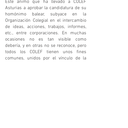
Este ánimo que ha llevado a COLEF 
Asturias a aprobar la candidatura de su 
homónimo balear, subyace en la 
Organización Colegial en el intercambio 
de ideas, acciones, trabajos, informes, 
etc., entre corporaciones. En muchas 
ocasiones no es tan visible como 
debería, y en otras no se reconoce, pero 
todos los COLEF tienen unos fines 
comunes, unidos por el vínculo de la 
profesión, que hace que cuando reman 
juntos (equipos profesionales, Pleno y 
Juntas de Gobierno) sean mucho más 
fuertes.
ES MUCHO MÁS LO QUE NOS 
UNE QUE LO QUE NOS SEPARA
Así que, en definitiva, gran gesto el de la 
Junta de Gobierno de COLEF Asturias, y 