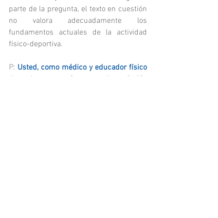
parte de la pregunta, el texto en cuestión 
no valora adecuadamente los 
fundamentos actuales de la actividad 
físico-deportiva.
P: 
Usted, como médico y educador físico 
deportivo, ¿por qué cree que la profesión 
de los educadores físico deportivos ha 
sido maltratada de forma reiterada a lo 
largo de décadas a pesar de la relevancia 
de ésta para la salud de la ciudadanía? 
R: 
Porque la asignatura de Educación 
Física ha sido considerada como una 
asignatura “maría”, impartida en 
principio por profesionales salidos bien 
de la Academia de Mandos José Antonio 
con una formación no exclusiva de la de 