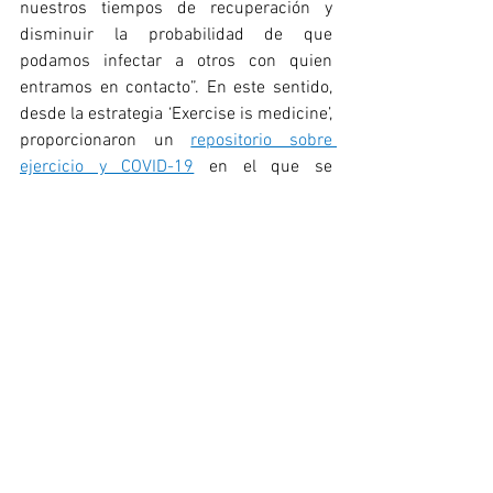
nuestros tiempos de recuperación y 
disminuir la probabilidad de que 
podamos infectar a otros con quien 
entramos en contacto”. En este sentido, 
desde la estrategia ‘Exercise is medicine’, 
proporcionaron un 
repositorio sobre 
ejercicio y COVID-19
 en el que se 
recopilan varios textos de interés que 
abordan el tema de la función 
inmunológica.
También debemos señalar que entre los 
grupos con mayor riesgo de desarrollar 
enfermedad grave por COVID-19, se 
encuentran personas con obesidad, 
diabetes y otras enfermedades crónicas 
(
Información científico-técnica, 
enfermedad por coronavirus, COVID-19, 
28/08/2020
). Éstas, a su vez, pueden 