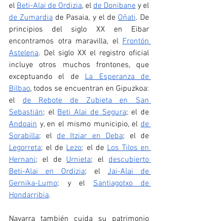
el 
Beti-Alai de Ordizia
, el 
de Donibane
 y el 
de Zumardia
 de Pasaia, y el de 
Oñati
. De 
principios del siglo XX en Eibar 
encontramos otra maravilla, el 
Frontón 
Astelena
. Del siglo XX el registro oficial 
incluye otros muchos frontones, que 
exceptuando el de 
La Esperanza de 
Bilbao
, todos se encuentran en Gipuzkoa: 
el 
de Rebote de Zubieta en San 
Sebastián
; el 
Beti Alai de Segura
; el de 
Andoain
 y, en el mismo municipio, el 
de 
Sorabilla
; el 
de Itziar en Deba
; el de 
Legorreta
; el de 
Lezo
; el de 
Los Tilos en 
Hernani
; el de 
Urnieta
; el 
descubierto 
Beti-Alai en Ordizia
; el 
Jai-Alai de 
Gernika-Lumo
; y el 
Santiagotxo de 
Hondarribia
.
Navarra también cuida su patrimonio 