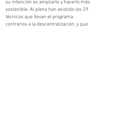
su intención es ampliarlo y hacerlo más 
sostenible. Al pleno han asistido los 29 
técnicos que llevan el programa, 
contrarios a la descentralización, y que 
están impulsando una campaña en 
redes sociales."
https://www.youtube.com/watch?
v=VjqvYt8dqSY
Consejo COLEF