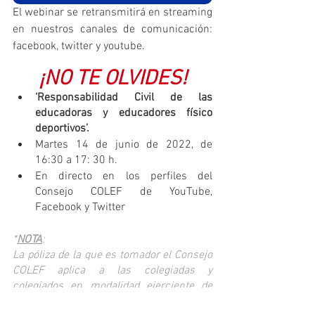
El webinar se retransmitirá en streaming 
en nuestros canales de comunicación: 
facebook, twitter y youtube.
¡NO TE OLVIDES!
‘Responsabilidad Civil de las 
educadoras y educadores físico 
deportivos’.
Martes 14 de junio de 2022, de 
16:30 a 17: 30 h.
En directo en los perfiles del 
Consejo COLEF de YouTube, 
Facebook y Twitter
*
NOTA
: 
La póliza de la que es tomador el Consejo 
COLEF aplica a las colegiadas y 
colegiados en modalidad ejerciente de 
aquellos Colegios Oficiales que lo desean. 