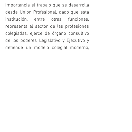
importancia el trabajo que se desarrolla 
desde Unión Profesional, dado que esta 
institución, entre otras funciones, 
representa al sector de las profesiones 
colegiadas, ejerce de órgano consultivo 
de los poderes Legislativo y Ejecutivo y 
defiende un modelo colegial moderno, 
sujeto al control universal deontológico y 
disciplinario y basado en la excelencia 
profesional.
En la nueva etapa de UP el Consejo 
COLEF seguirá nutriéndose de la 
institución para adaptar la organización 
colegial a las novedades legislativas que 
afecten a los Colegios Profesionales, 
trabajar por una ordenación propia que 
tenga en cuenta los requisitos europeos 