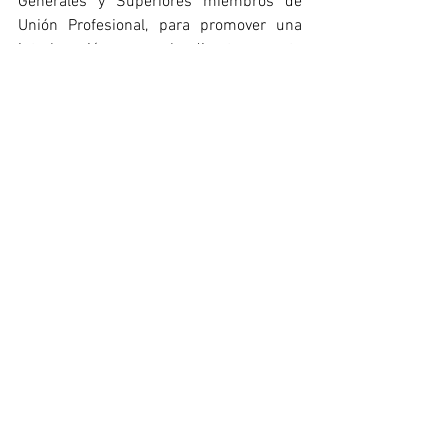
Generales y Superiores miembros de 
Unión Profesional, para promover una 
interlocución personal y directa, aspecto 
que consideramos esencial para 
continuar avanzando en la defensa de las 
profesiones colegiadas y el 
fortalecimiento del modelo colegial en 
España.