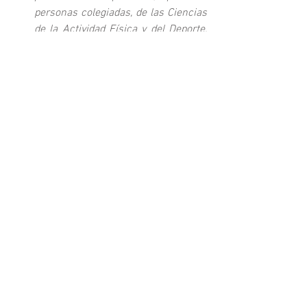
personas colegiadas, de las Ciencias 
de la Actividad Física y del Deporte, 
pero no la responsabilidad como 
empresa organizadora o titular de 
eventos o espectáculos deportivos, 
es decir, aquellos eventos o 
espectáculos deportivos en los que 
la actividad física de los 
participantes no está conducida, 
guiada, supervisada o programada 
por una persona colegiada.
Queda incluida la responsabilidad 
civil de explotación, es decir, la que 
se ha exigido al asegurado en su 
condición de titular de las 
actividades profesionales por los 
actos propios o de sus empleados o 
de las personas de quienes 