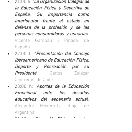
21:00 h: ‘
La Organización Colegial de 
la Educación Física y Deportiva de 
España. Su importancia como 
interlocutor frente al estado en 
defensa de la profesión y de las 
personas consumidoras y usuarias
’. 
Vicente Gambau i Pinasa, de 
España.
22:00 h: ‘
Presentación del Consejo 
Iberoamericano de Educación Física, 
Deporte y Recreación por su 
Presidente
’. 
Carlos Zalazar 
Contreras, de Chile.
23:00 h: ‘
Aportes de la Educación 
Emocional ante los desafíos 
educativos del escenario actual
’. 
Alejandra Herrera-La Rioja, de 
Argentina.
00:00 h: ‘
Educación Física, deportes 
y recreación en la generación Alfa
’. 