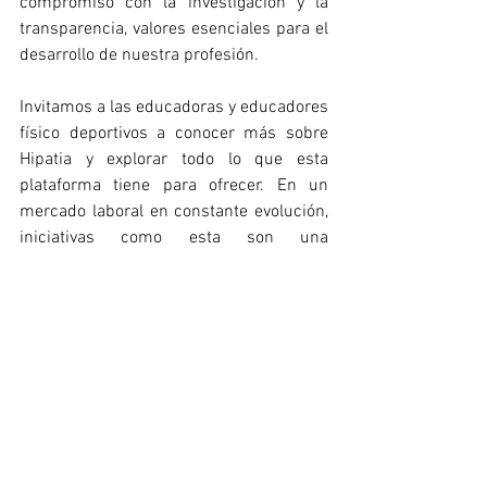
compromiso con la investigación y la 
transparencia, valores esenciales para el 
desarrollo de nuestra profesión.
Invitamos a las educadoras y educadores 
físico deportivos a conocer más sobre 
Hipatia y explorar todo lo que esta 
plataforma tiene para ofrecer. En un 
mercado laboral en constante evolución, 
iniciativas como esta son una 
herramienta clave para mantenerse 
actualizado y preparado. La colaboración 
y el acceso a información rigurosa no 
solo fortalecen a nuestra comunidad 
profesional, sino que también nos 
ayudan a anticiparnos a los retos del 
futuro.
ACCEDE A HIPATIA