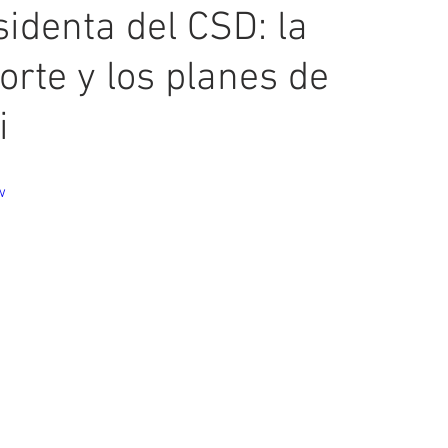
identa del CSD: la
rte y los planes de
i
w