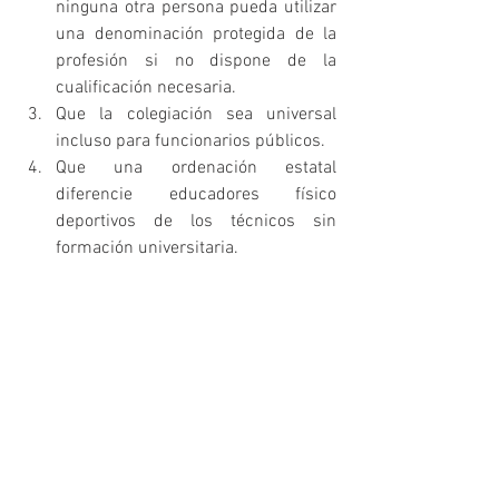
ninguna otra persona pueda utilizar 
una denominación protegida de la 
profesión si no dispone de la 
cualificación necesaria.  
Que la colegiación sea universal 
incluso para funcionarios públicos.  
Que una ordenación estatal 
diferencie educadores físico 
deportivos de los técnicos sin 
formación universitaria.  
Que el título universitario de 
ciencias de la actividad física y del 
deporte tenga atribuciones 
profesionales por Ley. 
El tema de la regulación profesional se 
debatirá en profundidad en el próximo 
Congreso Estatal de Ordenación 
Profesional de la Educación Física y del 