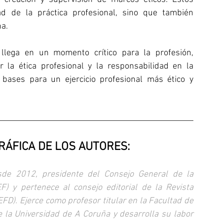
d de la práctica profesional, sino que también 
na.
 llega en un momento crítico para la profesión, 
 la ética profesional y la responsabilidad en la 
 bases para un ejercicio profesional más ético y 
RÁFICA DE LOS AUTORES:
sde 2012, presidente del Consejo General de la 
) y pertenece al consejo editorial de la Revista 
D). Ejerce como profesor titular en la Facultad de 
e la Universidad de A Coruña y desarrolla su labor 