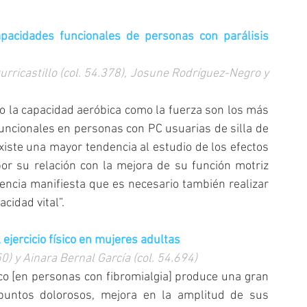
apacidades funcionales de personas con parálisis 
urricastillo (col. 54.378), Josune Rodríguez-Negro y 
o la capacidad aeróbica como la fuerza son los más 
uncionales en personas con PC usuarias de silla de 
ste una mayor tendencia al estudio de los efectos 
r su relación con la mejora de su función motriz 
idencia manifiesta que es necesario también realizar 
cidad vital”.
l ejercicio físico en mujeres adultas
0) y Ainara Bernal García (col. 54.694)
sico [en personas con fibromialgia] produce una gran 
puntos dolorosos, mejora en la amplitud de sus 