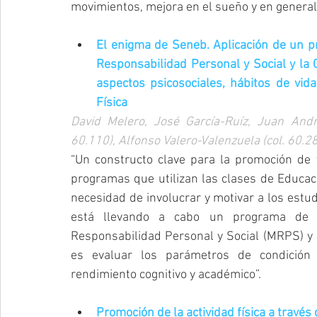
movimientos, mejora en el sueño y en general 
El enigma de Seneb. Aplicación de un p
Responsabilidad Personal y Social y la G
aspectos psicosociales, hábitos de vida
Física
David Melero, José García-Ruíz, Juan Andr
60.110), Alfonso Valero-Valenzuela (col. 60.28
“Un constructo clave para la promoción de v
programas que utilizan las clases de Educaci
necesidad de involucrar y motivar a los estu
está llevando a cabo un programa de i
Responsabilidad Personal y Social (MRPS) y lo
es evaluar los parámetros de condición fí
rendimiento cognitivo y académico”.
Promoción de la actividad física a través