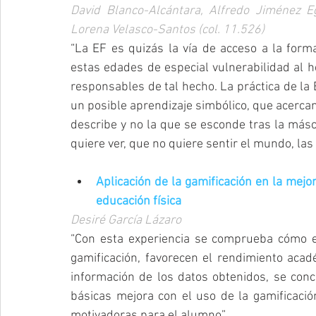
David Blanco-Alcántara, Alfredo Jiménez Egu
Lorena Velasco-Santos (col. 11.526)
“La EF es quizás la vía de acceso a la forma
estas edades de especial vulnerabilidad al he
responsables de tal hecho. La práctica de la
un posible aprendizaje simbólico, que acercan 
describe y no la que se esconde tras la másc
quiere ver, que no quiere sentir el mundo, las
Aplicación de la gamificación en la mejo
educación física
Desiré García Lázaro
“Con esta experiencia se comprueba cómo el
gamificación, favorecen el rendimiento académ
información de los datos obtenidos, se conc
básicas mejora con el uso de la gamificació
motivadoras para el alumno”.