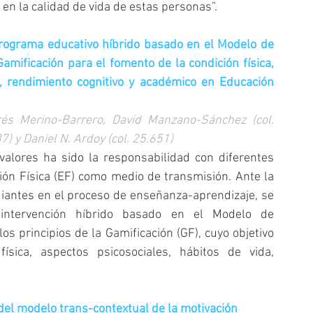
en la calidad de vida de estas personas”.
rograma educativo híbrido basado en el Modelo de 
amificación para el fomento de la condición física, 
, rendimiento cognitivo y académico en Educación 
és Merino-Barrero, David Manzano-Sánchez (col. 
7) y Daniel N. Ardoy (col. 25.651)
alores ha sido la responsabilidad con diferentes 
ón Física (EF) como medio de transmisión. Ante la 
diantes en el proceso de enseñanza-aprendizaje, se 
ntervención híbrido basado en el Modelo de 
s principios de la Gamificación (GF), cuyo objetivo 
sica, aspectos psicosociales, hábitos de vida, 
 del modelo trans-contextual de la motivación