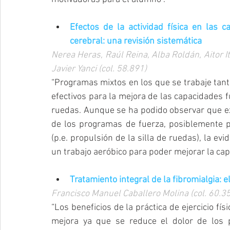
Efectos de la actividad física en las c
cerebral: una revisión sistemática
Nerea Heras, Raúl Reina, Alba Roldán, Aitor It
Javier Yanci (col. 58.891)
“Programas mixtos en los que se trabaje tant
efectivos para la mejora de las capacidades f
ruedas. Aunque se ha podido observar que exi
de los programas de fuerza, posiblemente po
(p.e. propulsión de la silla de ruedas), la ev
un trabajo aeróbico para poder mejorar la capa
Tratamiento integral de la fibromialgia: e
Francisco Manuel Caballero Molina (col. 60.35
“Los beneficios de la práctica de ejercicio fí
mejora ya que se reduce el dolor de los 