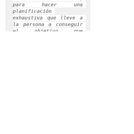
para hacer una 
planificación 
exhaustiva que lleve a 
la persona a conseguir 
el objetivo que 
pretende, todo ello con 
el menor riesgo de 
lesión posible
».
No te pierdas la cita del próximo jueves 
26, de 16:00 a 17:30 h (GMT+1), y 
regístrate a través de 
https://bit.ly/OMS2020-AF
. 