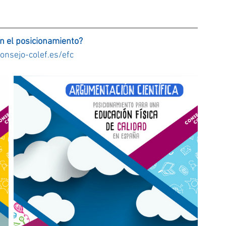
ún el posicionamiento?   
onsejo-colef.es/efc