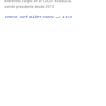
diferentes cargos en el COLEF Andalucía, 
siendo presidente desde 2013.
SERGIO JOSÉ IBÁÑEZ GODOY, col. 5.540 
de COLEF Extremadura.