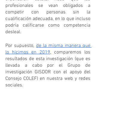
profesionales se vean obligados a 
competir con personas sin la 
cualificación adecuada, en lo que incluso 
podría calificarse como competencia 
desleal.
Por supuesto, 
de la misma manera que 
lo hicimos en 2019
, comparemos los 
resultados de esta investigación (que es 
llevada a cabo por el Grupo de 
investigación GISDOR con el apoyo del 
Consejo COLEF) en nuestra web y redes 
sociales.
Participa en el ‘
II Estudio sobre la 
situación del mercado laboral de las 
tituladas y titulados universitarios en  
Ciencias de la Actividad Física y del 
Deporte
’. A ti solo te llevará unos 
minutos, y será una gran inversión para 