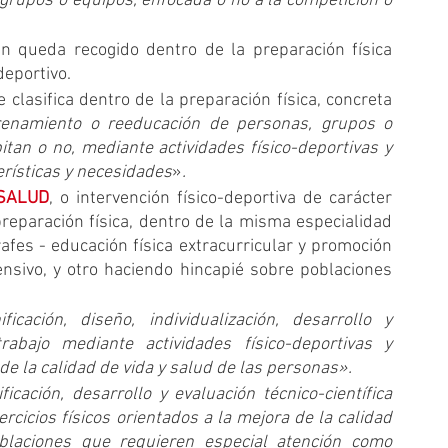
grupos o equipos, enfocada o no a la competición o 
n queda recogido dentro de la preparación física 
deportivo.
e clasifica dentro de la preparación física, concreta 
renamiento o reeducación de personas, grupos o 
tan o no, mediante actividades físico-deportivas y 
erísticas y necesidades
»
.
 SALUD
, o intervención físico-deportiva de carácter 
preparación física, dentro de la misma especialidad 
afes - educación física extracurricular y promoción 
nsivo, y otro haciendo hincapié sobre poblaciones 
icación, diseño, individualización, desarrollo y 
trabajo mediante actividades físico-deportivas y 
a de la calidad de vida y salud de las personas».
icación, desarrollo y evaluación técnico-científica 
ercicios físicos orientados a la mejora de la calidad 
blaciones que requieren especial atención como 