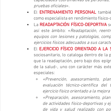
capacidades coordinativas de personas, 
pruebas oficiales
»
.
El 
ENTRENAMIENTO PERSONAL
 tambié
como especialista en rendimiento físico-
La 
READAPTACIÓN FÍSICO-DEPORTIVA
 s
así este ámbito: «
Readaptación, reent
equipos con lesiones y patologías, compi
ejercicios físicos adecuados a sus caract
El 
EJERCICIO FÍSICO ORIENTADO A LA
sociosanitario, lo cataloga dentro de la 
que la readaptación, pero bajo dos epígr
de la salud-, uno con carácter más exte
especiales:
«Prevención, asesoramiento, planif
evaluación técnico-científica del 
ejercicio físico orientado a la mejor
«Preparación, asesoramiento, planif
de actividades físico-deportivas y ej
de vida y salud realizado con po