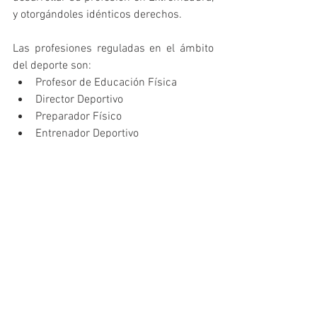
y otorgándoles idénticos derechos.
Las profesiones reguladas en el ámbito 
del deporte son: 
Profesor de Educación Física  
Director Deportivo  
Preparador Físico  
Entrenador Deportivo  
Monitor Deportivo 
    DESCARGAS Y ENLACES DE INTERÉS    
PLANO METRO de la Ley de 
Ordenación del Ejercicio de las 
Profesiones del Deporte en 
Extremadura
Ley 15/2015, de 16 de abril, por la 
que se ordenan el ejercicio de las 