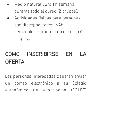
Medio natural 32h: 1h semanal 
durante todo el curso (2 grupos).
Actividades físicas para personas 
con discapacidades: 64h. 
semanales durante todo el curso (2 
grupos).
CÓMO INSCRIBIRSE EN LA 
OFERTA:
Las personas interesadas deberán enviar 
un correo electrónico a su Colegio 
autonómico de adscripción (COLEF) 
solicitando entrar en el proceso de 
selección:
Asunto del correo electrónico: 
CV 
Docente Ciclos Formativos Huarte - 
Oferta de empleo
"