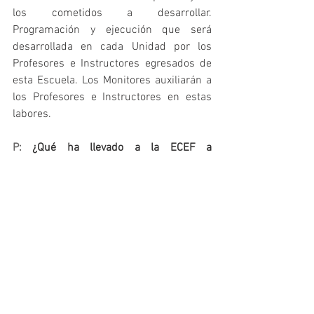
los cometidos a desarrollar. 
Programación y ejecución que será 
desarrollada en cada Unidad por los 
Profesores e Instructores egresados de 
esta Escuela. Los Monitores auxiliarán a 
los Profesores e Instructores en estas 
labores.
P: 
¿Qué ha llevado a la ECEF a 
preocuparse exhaustivamente porque el 
personal docente, los comandantes 
responsables, tengan una alta 
cualificación en Ciencias de la Actividad 
Física y del Deporte, así como al fomento 
de la investigación para la mejora de la 
Instrucción Física Operativa?
R:
La ECEF como órgano docente, la 