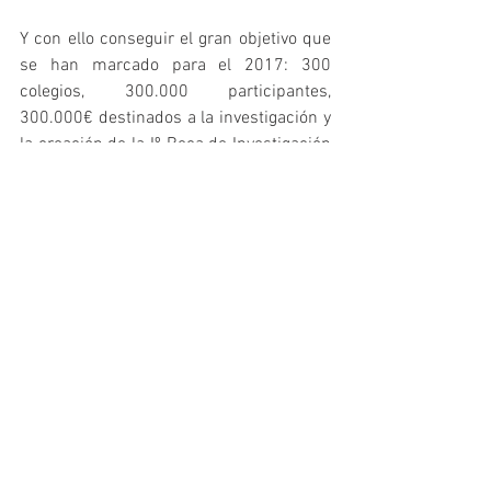
Y con ello conseguir el gran objetivo que 
se han marcado para el 2017: 300 
colegios, 300.000 participantes, 
300.000€ destinados a la investigación y 
la creación de la Iº Beca de Investigación 
financiada 100% por niños y colegios 
para la lucha por la leucemia infantil.
Ver todo
Entradas recientes