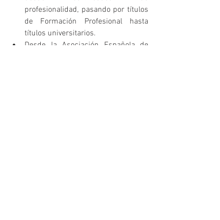
profesionalidad, pasando por títulos 
de Formación Profesional hasta 
títulos universitarios.
Desde la Asociación Española de 
Empresarios de Servicios 
Deportivos a las Administraciones 
Públicas (AEESDAP), representada a 
través de su presidente, 
D. Javier 
Blanco
, considera que la Ley estatal 
de ordenación puede representar 
una oportunidad, puede ayudar a 
mejorar las condiciones económicas 
y laborales de los convenios 
colectivos del sector y a mejorar la 
calidad de los servicios prestados, 
siempre y cuando se tengan en 
cuenta las necesidades y 
sensibilidades del amplio espectro 